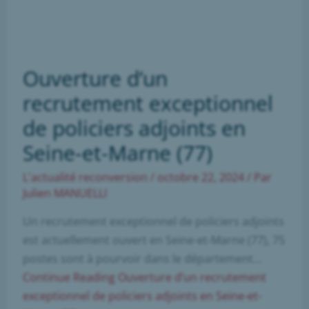
Avenir
Professionnel
Ouverture d’un
recrutement exceptionnel
de policiers adjoints en
Seine-et-Marne (77)
L'actualité reconversion
/
octobre 22, 2024
/ Par
Julien MANUELLI
Un recrutement exceptionnel de policiers adjoints
est actuellement ouvert en Seine-et-Marne (77), 75
postes sont à pourvoir dans le département…
Continue Reading
Ouverture d’un recrutement
exceptionnel de policiers adjoints en Seine-et-