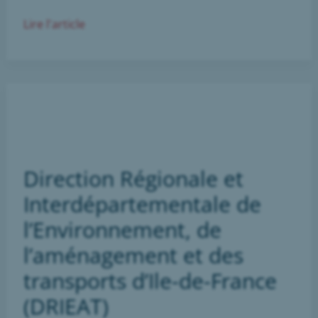
Recrutements
Lire l'article
Université
Sorbonne
Paris
Nord
Direction Régionale et
Interdépartementale de
l’Environnement, de
l’aménagement et des
transports d’Ile-de-France
(DRIEAT)