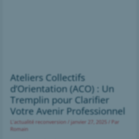
avec
la
BSPP
Ateliers Collectifs
d’Orientation (ACO) : Un
Tremplin pour Clarifier
Votre Avenir Professionnel
L'actualité reconversion
/
janvier 27, 2025
/ Par
Romain