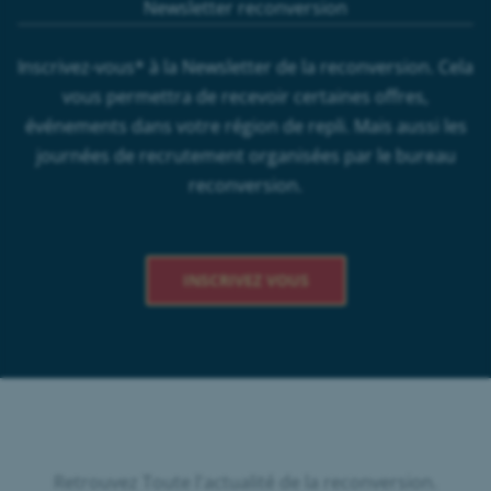
Newsletter reconversion
Inscrivez-vous* à la Newsletter de la reconversion. Cela
vous permettra de recevoir certaines offres,
événements dans votre région de repli. Mais aussi les
journées de recrutement organisées par le bureau
reconversion.
INSCRIVEZ VOUS
Retrouvez Toute l'actualité de la reconversion.