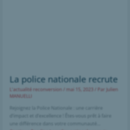
La police nationale recrute
L'actualité reconversion
/
mai 15, 2023
/ Par
Julien
MANUELLI
Rejoignez la Police Nationale : une carrière
d’impact et d’excellence ! Êtes-vous prêt à faire
une différence dans votre communauté…