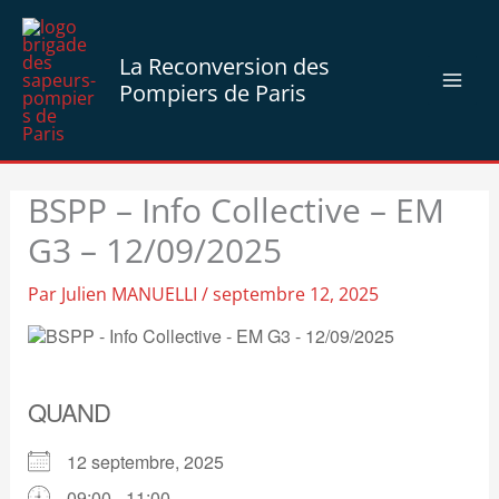
Aller
au
La Reconversion des
contenu
Pompiers de Paris
BSPP – Info Collective – EM
G3 – 12/09/2025
Par
Julien MANUELLI
/
septembre 12, 2025
QUAND
12 septembre, 2025
09:00 - 11:00