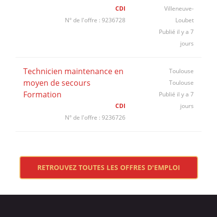
CDI
Villeneuve-
N° de l'offre : 9236728
Loubet
Publié il y a 7
jours
Technicien maintenance en
Toulouse
moyen de secours
Toulouse
Formation
Publié il y a 7
CDI
jours
N° de l'offre : 9236726
RETROUVEZ TOUTES LES OFFRES D'EMPLOI